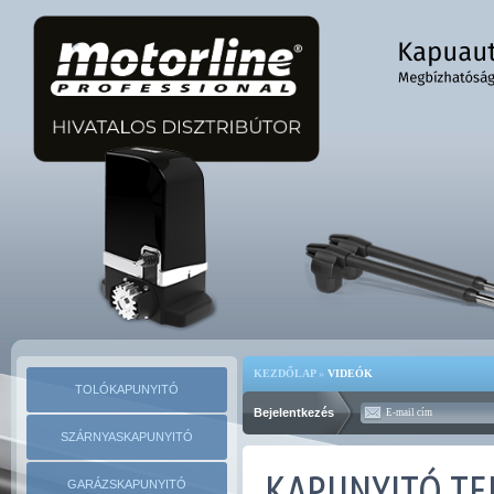
KEZDŐLAP
»
VIDEÓK
TOLÓKAPUNYITÓ
Bejelentkezés
SZÁRNYASKAPUNYITÓ
KAPUNYITÓ TE
GARÁZSKAPUNYITÓ