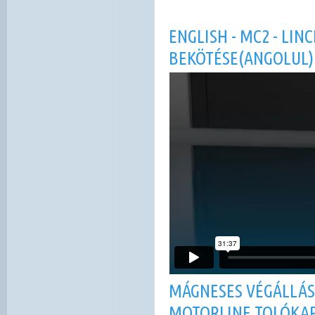
ENGLISH - MC2 - LIN
BEKÖTÉSE(ANGOLUL)
MÁGNESES VÉGÁLLÁS
MOTORLINE TOLÓKA