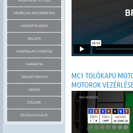
ALKATRÉSZ PÓTLÁS
VÁSÁRLÁSI INFORMÁCIÓK
VISZONTELADÓK
ÁRLISTA
HASZNÁLATI UTASÍTÁS
GARANCIA
MC1 TOLÓKAPU MOTOR
TANUSITVÁNYOK
MOTOROK VEZÉRLÉSE
VIDEÓK
RÓLUNK
VEVŐSZOLGÁLAT