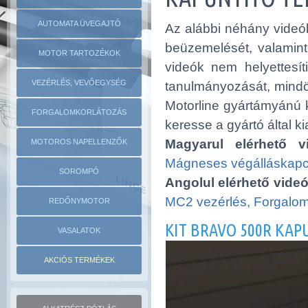
AUTOMATA ÜVEGAJTÓ
Az alábbi néhány videób
beüzemelését, valamint
MOTOR TARTOZÉKOK
videók nem helyettesíti
VEZÉRLÉS, VEVŐEGYSÉG
tanulmányozását, mindös
Motorline gyártámyánú 
FORGALOMKORLÁTOZÁS
keresse a gyártó által ki
Magyarul elérhető v
MOTOROS NAPELLENZŐK
Mágneses végálláskapcs
SOROMPÓ
Angolul elérhető videó
MC2 vezérlés,
Forgalom
REDŐNYMOTOR
KIT BRAVO 500R KA
VASALATOK
AKCIÓS TERMÉKEK