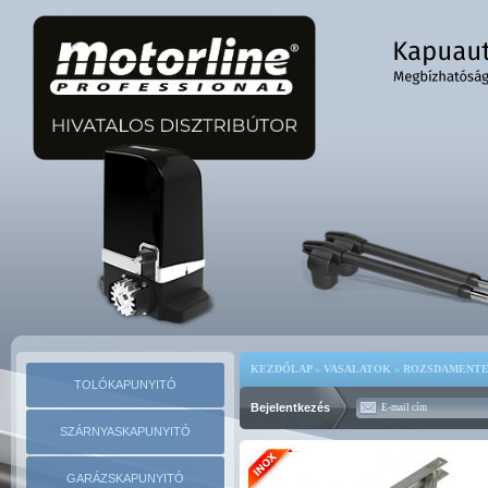
KEZDŐLAP
»
VASALATOK
»
ROZSDAMENTE
TOLÓKAPUNYITÓ
Bejelentkezés
SZÁRNYASKAPUNYITÓ
GARÁZSKAPUNYITÓ