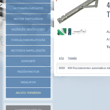
AUTOMATA ÜVEGAJTÓ
MOTOR TARTOZÉKOK
VEZÉRLÉS, VEVŐEGYSÉG
Au
A 
FORGALOMKORLÁTOZÁS
To
MOTOROS NAPELLENZŐK
KÓD
TERMÉK
SOROMPÓ
8058
409 Rozsdamentes automatikus tol
REDŐNYMOTOR
VASALATOK
AKCIÓS TERMÉKEK