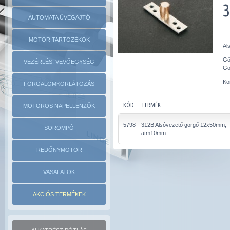
AUTOMATA ÜVEGAJTÓ
MOTOR TARTOZÉKOK
Al
Gö
VEZÉRLÉS, VEVŐEGYSÉG
Gö
Ko
FORGALOMKORLÁTOZÁS
KÓD
TERMÉK
MOTOROS NAPELLENZŐK
5798
312B Alsóvezető görgő 12x50mm,
SOROMPÓ
atm10mm
REDŐNYMOTOR
VASALATOK
AKCIÓS TERMÉKEK