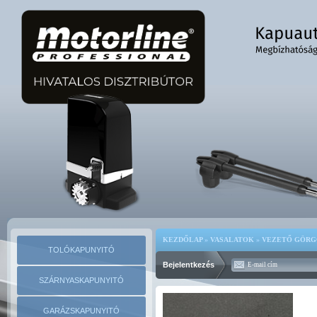
KEZDŐLAP
»
VASALATOK
»
VEZETŐ GÖR
TOLÓKAPUNYITÓ
Bejelentkezés
SZÁRNYASKAPUNYITÓ
GARÁZSKAPUNYITÓ