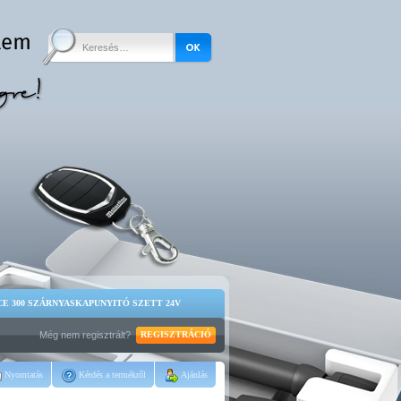
E 300 SZÁRNYASKAPUNYITÓ SZETT 24V
Még nem regisztrált?
REGISZTRÁCIÓ
Nyomtatás
Kérdés a termékről
Ajánlás