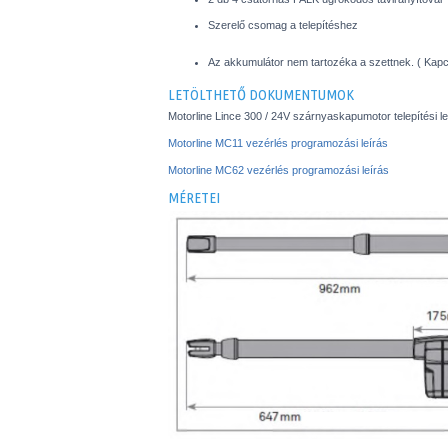
Szerelő csomag a telepítéshez
Az akkumulátor nem tartozéka a szettnek. ( Ka
LETÖLTHETŐ DOKUMENTUMOK
Motorline Lince 300 / 24V szárnyaskapumotor telepítési le
Motorline MC11 vezérlés programozási leírás
Motorline MC62 vezérlés programozási leírás
MÉRETEI