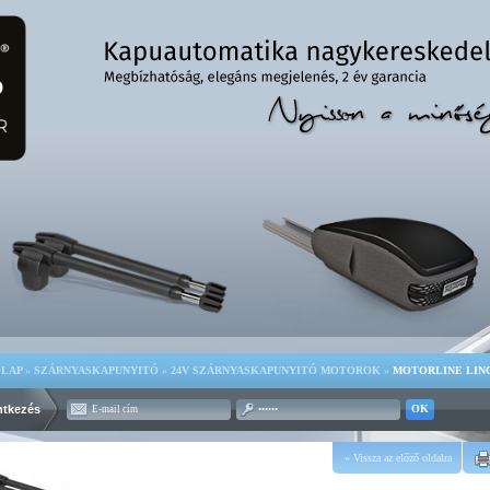
LAP
»
SZÁRNYASKAPUNYITÓ
»
24V SZÁRNYASKAPUNYITÓ MOTOROK
»
MOTORLINE LINC
ntkezés
OK
« Vissza az előző oldalra