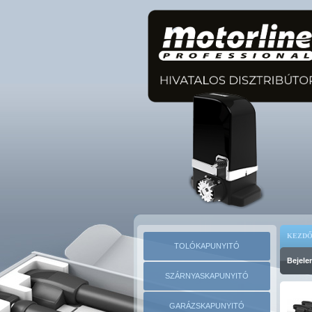
KEZDŐ
TOLÓKAPUNYITÓ
Bejele
SZÁRNYASKAPUNYITÓ
GARÁZSKAPUNYITÓ