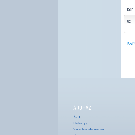
KÓD
62
KAP
ÁRUHÁZ
Ászf
Elállási jog
Vásárlási információk