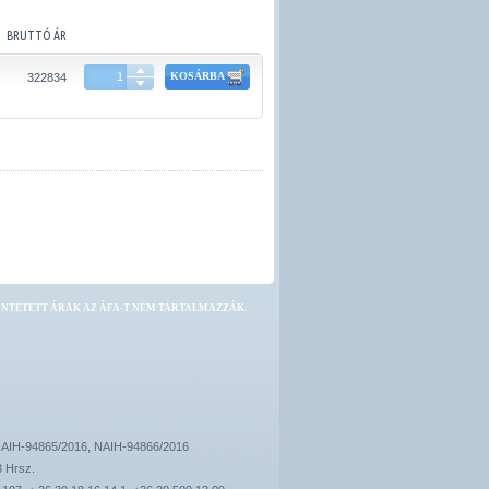
BRUTTÓ ÁR
KOSÁRBA
322834
NTETETT ÁRAK AZ ÁFA-T NEM TARTALMAZZÁK.
AIH-94865/2016, NAIH-94866/2016
3 Hrsz.