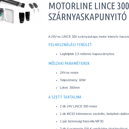
MOTORLINE LINCE 300
SZÁRNYASKAPUNYITÓ 
A 24V-os LINCE 300 szárnyaskapu motor intenzív haszná
FELHASZNÁLÁSI TERÜLET
Legfeljebb 2,5 méteres kapuszárnyhoz.
MŰSZAKI PARAMÉTEREK
24V-os motor
Teljesítmény: 60W
Löket: 300mm
A SZETT TARTALMA
2 db 24V LINCE 300 motor
1 db MC62 kétmotoros vezérlés, beépített rádióv
1 pár biztonsági fotocella MF30
2 db 4 csatornás FALK ugrókódos távirányítóval