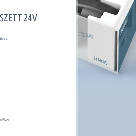
SZETT 24V
latra.
evővel