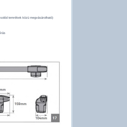
pcsolód temrékek közü megvásárolható)
írás