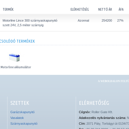
TERMÉK
ELÉRHETŐSÉG
NETTÓ ÁR
ÁFA
Motorline Lince 300 szárnyaskapunyitó
Azonnal
254200
27%
szett 24V, 2,5 méter szárnyig
CSOLÓDÓ TERMÉKEK
Motorline akkumulátor
A WEBOLDALON FELTÜ
SZETTEK
ELÉRHETŐSÉG
Garázskapunyitó
Cégnév:
Roller Gate Kft.
Vasalatok
Adatkezelés nyilvántartás száma:
N
Szárnyaskapunyitó
Cím:
2071 Páty, Torbágyi út 0134/7